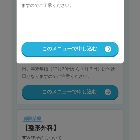
療予約システムを導入しています。
ますのでご了承ください。
【※ご注意ください】
入力いただく予約の希望日時は仮予約です。診療
枠が埋まってしまっていたり、休診などによりご
希望にかなわないことがございます。その際は調
整のためにお電話等でご連絡させていただくこと
このメニューで申し込む
がございますが、ご了承ください。
希望日を入力する際、入力が可能であっても、祝
日、年末年始（12月29日から１月３日）は休診
日となりますのでご注意ください。
このメニューで申し込む
保険診療
【整形外科】
▼WEB予約について