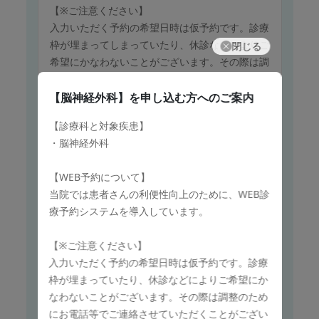
【※ご注意ください】
入力いただく予約の希望日時は仮予約です。診療
枠が埋まってしまっていたり、休診などによりご
閉じる
希望にかなわないことがございます。その際は調
整のためにお電話等でご連絡させていただくこと
がございますが、ご了承ください。
【脳神経外科】
を申し込む方へのご案内
希望日を入力する際、入力が可能であっても、祝
【診療科と対象疾患】
日、年末年始（12月29日から１月３日）は休診
・脳神経外科
日となりますのでご注意ください。
【WEB予約について】
このメニューで申し込む
当院では患者さんの利便性向上のために、WEB診
療予約システムを導入しています。
保険診療
【※ご注意ください】
【外科】
入力いただく予約の希望日時は仮予約です。診療
枠が埋まっていたり、休診などによりご希望にか
▼WEB予約について
なわないことがございます。その際は調整のため
当院では患者さんの利便性向上のため、WEB診
にお電話等でご連絡させていただくことがござい