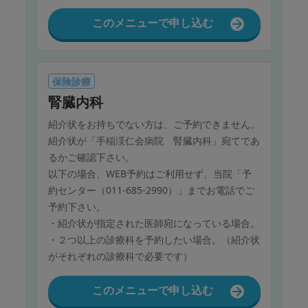
1月 1日（木）、2日（金）、12日（月）
2月11日（水）、23日（月）
このメニューで申し込む
3月20日（金）
4月29日（水）
5月 4日（月）～ 6日（水）
保険診療
7月20日（月）
腎臓内科
8月11日（火）
9月21日（月）～23日（水）
紹介状をお持ちでない方は、ご予約できません。
10月12日（月）
紹介状が「手稲渓仁会病院 腎臓内科」宛てであ
11月 3日（火）、23日（月）
るかご確認下さい。
12月30日（水）、31日（木）
以下の場合、WEB予約はご利用せず、当院「予
約センター（011-685-2990）」までお電話でご
予約下さい。
・紹介状が指定された医師宛になっている場合。
・２つ以上の診療科を予約したい場合。（紹介状
がそれぞれの診療科で必要です）
このメニューで申し込む