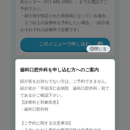
約センター（011-685-2990）」までお電話でご
予約下さい。
・紹介状が指定された医師宛になっている場合。
・２つ以上の診療科を予約したい場合。（紹介状
がそれぞれの診療科で必要です）
このメニューで申し込む
閉じる
保険診療
歯科口腔外科
を申し込む方へのご案内
眼科
紹介状をお持ちでない方は、ご予約できません。
紹介状をお持ちでない方は、ご予約できません。
紹介状が「手稲渓仁会病院 歯科口腔外科」宛て
紹介状が「手稲渓仁会病院 眼科」宛てであるか
であるかご確認下さい。
ご確認下さい。
【診療科と対象疾患】
以下の場合、WEB予約はご利用せず、当院「予
・歯科口腔外科
約センター（011-685-2990）」までお電話でご
予約下さい。
【ご予約に関する注意事項】
・紹介状が指定された医師宛になっている場合。
・入力いただく予約の希望日時は仮予約です。