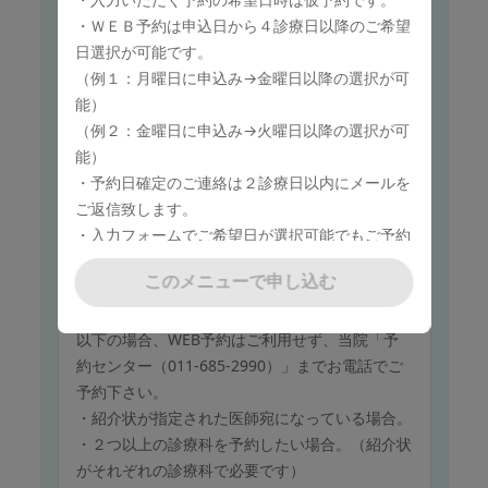
・２つ以上の診療科を予約したい場合。（紹介状
・ＷＥＢ予約は申込日から４診療日以降のご希望
がそれぞれの診療科で必要です）
日選択が可能です。
（例１：月曜日に申込み→金曜日以降の選択が可
このメニューで申し込む
能）
（例２：金曜日に申込み→火曜日以降の選択が可
能）
・予約日確定のご連絡は２診療日以内にメールを
保険診療
ご返信致します。
血液内科
・入力フォームでご希望日が選択可能でもご予約
がお取り出来ない場合がございます。
紹介状をお持ちでない方は、ご予約できません。
このメニューで申し込む
・ご希望日でのご予約が難しい場合は担当者より
紹介状が「手稲渓仁会病院 血液内科」宛てであ
ご連絡させていただきます。
るかご確認下さい。
以下の場合、WEB予約はご利用せず、当院「予
・下記においては予約をお受けしておりませんの
約センター（011-685-2990）」までお電話でご
で予めご了承ください。
予約下さい。
予約フォームのカレンダー上でご選択いただけま
・紹介状が指定された医師宛になっている場合。
す下記祝日及び振り替え休日、年末年始のご予約
・２つ以上の診療科を予約したい場合。（紹介状
○2026年
がそれぞれの診療科で必要です）