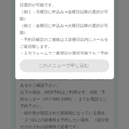
・紹介状が指定された医師宛になっている場合。
日選択が可能です。
・２つ以上の診療科を予約したい場合。（紹介状
（例１：月曜日に申込み→金曜日以降の選択が可
がそれぞれの診療科で必要です）
能）
（例２：金曜日に申込み→火曜日以降の選択が可
このメニューで申し込む
能）
・予約日確定のご連絡は２診療日以内にメールを
ご返信致します。
・入力フォームでご希望日が選択可能でもご予約
保険診療
がお取り出来ない場合がございます。
消化器内科
このメニューで申し込む
・ご希望日でのご予約が難しい場合は担当者より
紹介状をお持ちでない方は、ご予約できません。
ご連絡させていただきます。
紹介状が「手稲渓仁会病院 消化器内科」宛てで
あるかご確認下さい。
以下の場合、WEB予約はご利用せず、当院「予
・下記においては予約をお受けしておりませんの
約センター（011-685-2990）」までお電話でご
で予めご了承ください。
予約下さい。
予約フォームのカレンダー上でご選択いただけま
・紹介状が指定された医師宛になっている場合。
す下記祝日及び振り替え休日、年末年始のご予約
・２つ以上の診療科を予約したい場合。（紹介状
○2026年
がそれぞれの診療科で必要です）