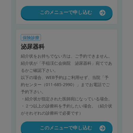
1月 1日（木）、2日（金）、12日（月）
2月11日（水）、23日（月）
このメニューで申し込む
3月20日（金）
4月29日（水）
5月 4日（月）～ 6日（水）
7月20日（月）
保険診療
8月11日（火）
泌尿器科
9月21日（月）～23日（水）
紹介状をお持ちでない方は、ご予約できません。
10月12日（月）
紹介状が「手稲渓仁会病院 泌尿器科」宛てであ
11月 3日（火）、23日（月）
るかご確認下さい。
12月30日（水）、31日（木）
以下の場合、WEB予約はご利用せず、当院「予
約センター（011-685-2990）」までお電話でご
予約下さい。
・紹介状が指定された医師宛になっている場合。
・２つ以上の診療科を予約したい場合。（紹介状
がそれぞれの診療科で必要です）
このメニューで申し込む