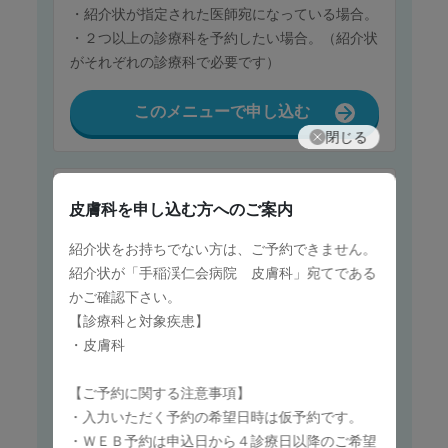
・紹介状が指定された医師宛になっている場合。
・２つ以上の診療科を予約したい場合。（紹介状
がそれぞれの診療科で必要です）
このメニューで申し込む
閉じる
保険診療
皮膚科
を申し込む方へのご案内
整形外科（脊椎疾患の方）
紹介状をお持ちでない方は、ご予約できません。
首、背中、腰の痛みや手足のしびれ等の症状の患
紹介状が「手稲渓仁会病院 皮膚科」宛てである
者さんはこちらをお選びください。
かご確認下さい。
紹介状をお持ちでない方は、ご予約できません。
【診療科と対象疾患】
紹介状が「手稲渓仁会病院 整形外科」宛てであ
・皮膚科
るかご確認下さい。
以下の場合、WEB予約はご利用せず、当院「予
【ご予約に関する注意事項】
約センター（011-685-2990）」までお電話でご
・入力いただく予約の希望日時は仮予約です。
予約下さい。
・ＷＥＢ予約は申込日から４診療日以降のご希望