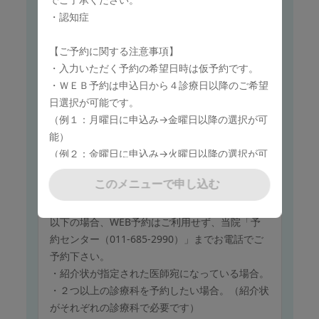
・２つ以上の診療科を予約したい場合。（紹介状
・認知症
がそれぞれの診療科で必要です）
【ご予約に関する注意事項】
このメニューで申し込む
・入力いただく予約の希望日時は仮予約です。
・ＷＥＢ予約は申込日から４診療日以降のご希望
日選択が可能です。
（例１：月曜日に申込み→金曜日以降の選択が可
保険診療
能）
血液内科
（例２：金曜日に申込み→火曜日以降の選択が可
能）
紹介状をお持ちでない方は、ご予約できません。
このメニューで申し込む
・予約日確定のご連絡は２診療日以内にメールを
紹介状が「手稲渓仁会病院 血液内科」宛てであ
ご返信致します。
るかご確認下さい。
・入力フォームでご希望日が選択可能でもご予約
以下の場合、WEB予約はご利用せず、当院「予
がお取り出来ない場合がございます。
約センター（011-685-2990）」までお電話でご
・ご希望日でのご予約が難しい場合は担当者より
予約下さい。
ご連絡させていただきます。
・紹介状が指定された医師宛になっている場合。
・２つ以上の診療科を予約したい場合。（紹介状
がそれぞれの診療科で必要です）