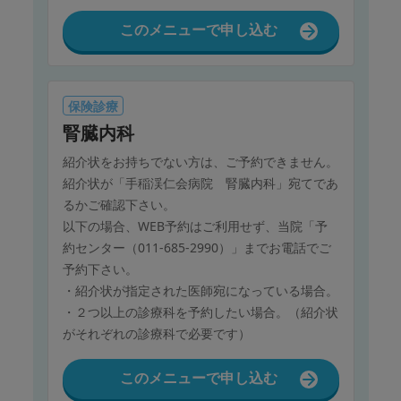
・下記においては予約をお受けしておりませんの
で予めご了承ください。
このメニューで申し込む
予約フォームのカレンダー上でご選択いただけま
す下記祝日及び振り替え休日、年末年始のご予約
○2026年
保険診療
1月 1日（木）、2日（金）、12日（月）
腎臓内科
2月11日（水）、23日（月）
3月20日（金）
紹介状をお持ちでない方は、ご予約できません。
4月29日（水）
紹介状が「手稲渓仁会病院 腎臓内科」宛てであ
5月 4日（月）～ 6日（水）
るかご確認下さい。
7月20日（月）
以下の場合、WEB予約はご利用せず、当院「予
8月11日（火）
約センター（011-685-2990）」までお電話でご
9月21日（月）～23日（水）
予約下さい。
10月12日（月）
・紹介状が指定された医師宛になっている場合。
11月 3日（火）、23日（月）
・２つ以上の診療科を予約したい場合。（紹介状
12月30日（水）、31日（木）
がそれぞれの診療科で必要です）
このメニューで申し込む