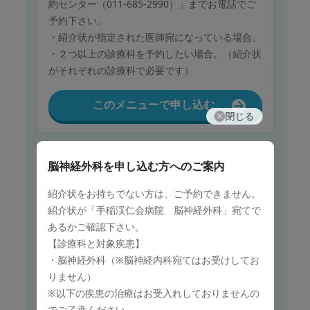
約センター（011-685-2990）」までお電話でご
予約下さい。
・紹介状が指定された医師宛になっている場合。
・２つ以上の診療科を予約したい場合。（紹介状
がそれぞれの診療科で必要です）
このメニューで申し込む
閉じる
保険診療
脳神経外科
を申し込む方へのご案内
眼科
紹介状をお持ちでない方は、ご予約できません。
紹介状をお持ちでない方は、ご予約できません。
紹介状が「手稲渓仁会病院 脳神経外科」宛てで
紹介状が「手稲渓仁会病院 眼科」宛てであるか
あるかご確認下さい。
ご確認下さい。
【診療科と対象疾患】
以下の場合、WEB予約はご利用せず、当院「予
・脳神経外科（※脳神経内科宛てはお受けしてお
約センター（011-685-2990）」までお電話でご
りません）
予約下さい。
※以下の疾患の治療はお受入れしておりませんの
・紹介状が指定された医師宛になっている場合。
でご了承ください。