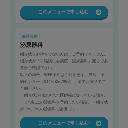
5月 4日（月）～ 6日（水）
7月20日（月）
このメニューで申し込む
8月11日（火）
9月21日（月）～23日（水）
10月12日（月）
11月 3日（火）、23日（月）
保険診療
12月30日（水）、31日（木）
泌尿器科
紹介状をお持ちでない方は、ご予約できません。
紹介状が「手稲渓仁会病院 泌尿器科」宛てであ
るかご確認下さい。
以下の場合、WEB予約はご利用せず、当院「予
約センター（011-685-2990）」までお電話でご
予約下さい。
・紹介状が指定された医師宛になっている場合。
・２つ以上の診療科を予約したい場合。（紹介状
がそれぞれの診療科で必要です）
このメニューで申し込む