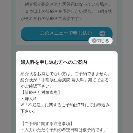
・紹介状が指定された医師宛になっている場合。
・２つ以上の診療科を予約したい場合。（紹介状
がそれぞれの診療科で必要です）
このメニューで申し込む
閉じる
保険診療
婦人科
を申し込む方へのご案内
整形外科（脊椎疾患の方）
紹介状をお持ちでない方は、ご予約できません。
首、背中、腰の痛みや手足のしびれ等の症状の患
紹介状が「手稲渓仁会病院 婦人科」宛てである
者さんはこちらをお選びください。
かご確認下さい。
紹介状をお持ちでない方は、ご予約できません。
【診療科と対象疾患】
紹介状が「手稲渓仁会病院 整形外科」宛てであ
・婦人科
※「不妊症」に関するご予約はTELにてお申込み
るかご確認下さい。
下さい。
以下の場合、WEB予約はご利用せず、当院「予
約センター（011-685-2990）」までお電話でご
【ご予約に関する注意事項】
予約下さい。
・入力いただく予約の希望日時は仮予約です。