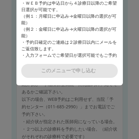
・紹介状が指定された医師宛になっている場合。
・ＷＥＢ予約は申込日から４診療日以降のご希望
・２つ以上の診療科を予約したい場合。（紹介状
日選択が可能です。
がそれぞれの診療科で必要です）
（例１：月曜日に申込み→金曜日以降の選択が可
能）
（例２：金曜日に申込み→火曜日以降の選択が可
このメニューで申し込む
能）
・予約日確定のご連絡は２診療日以内にメールを
ご返信致します。
・入力フォームでご希望日が選択可能でもご予約
保険診療
がお取り出来ない場合がございます。
消化器内科
・ご希望日でのご予約が難しい場合は担当者より
このメニューで申し込む
ご連絡させていただきます。
紹介状をお持ちでない方は、ご予約できません。
・下記においては予約をお受けしておりませんの
紹介状が「手稲渓仁会病院 消化器内科」宛てで
で予めご了承ください。 予約フォームのカレン
あるかご確認下さい。
ダー上でご選択いただけます下記祝日及び振り替
以下の場合、WEB予約はご利用せず、当院「予
え休日、年末年始のご予約
約センター（011-685-2990）」までお電話でご
○2026年
1月 1日（木）、2日（金）、12日（月）
予約下さい。
2月11日（水）、23日（月）
・紹介状が指定された医師宛になっている場合。
3月20日（金）
・２つ以上の診療科を予約したい場合。（紹介状
4月29日（水）
がそれぞれの診療科で必要です）